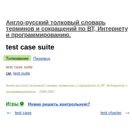
Англо-русский толковый словарь
терминов и сокращений по ВТ, Интернету
и программированию.
test case suite
Толкование
Перевод
test case suite
см.
test suite
Англо-русский толковый словарь терминов и сокращений по ВТ, Интернету и
программированию.
.
1998-2007
.
Игры ⚽
Нужно решить контрольную?
test case
test charter