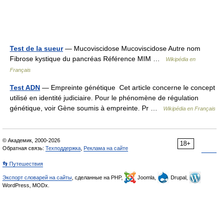
Test de la sueur
— Mucoviscidose Mucoviscidose Autre nom
Fibrose kystique du pancréas Référence MIM …
Wikipédia en
Français
Test ADN
— Empreinte génétique Cet article concerne le concept
utilisé en identité judiciaire. Pour le phénomène de régulation
génétique, voir Gène soumis à empreinte. Pr …
Wikipédia en Français
© Академик, 2000-2026
18+
Обратная связь:
Техподдержка
,
Реклама на сайте
👣 Путешествия
Экспорт словарей на сайты
, сделанные на PHP,
Joomla,
Drupal,
WordPress, MODx.